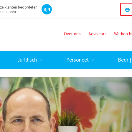
ze klanten beoordelen
8,4
s met een
Over ons
Adviseurs
Werken bi
Juridisch
Personeel
Bedrij