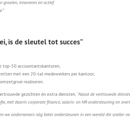
n groeien, innoveren en actief
.”
i, is de sleutel tot succes”
:
 de top-50 accountantskantoren,
zetten met een 20-tal medewerkers per kantoor,
omzetgroei realiseren.
rtrouwde gezichten én extra diensten. “
Naast de vertrouwde dienstv
ofie, met daarin corporate finance, salaris- en HR-ondersteuning en overi
en we ondernemers nóg beter ondersteunen in een wereld die sneller ver