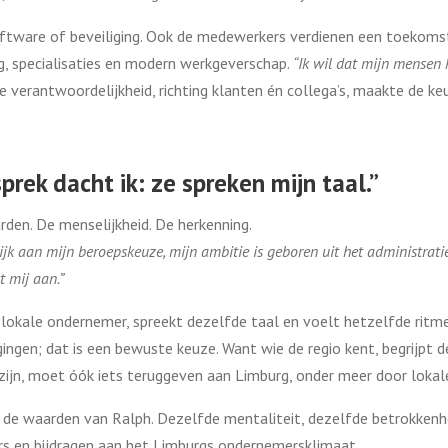
software of beveiliging. Ook de medewerkers verdienen een toekom
g, specialisaties en modern werkgeverschap.
“Ik wil dat mijn mensen
e verantwoordelijkheid, richting klanten én collega’s, maakte de keu
rek dacht ik: ze spreken mijn taal.”
en. De menselijkheid. De herkenning.
jk aan mijn beroepskeuze, mijn ambitie is geboren uit het administratie
 mij aan.”
e lokale ondernemer, spreekt dezelfde taal en voelt hetzelfde rit
gingen; dat is een bewuste keuze. Want wie de regio kent, begrijpt 
 zijn, moet óók iets teruggeven aan Limburg, onder meer door lokal
op de waarden van Ralph. Dezelfde mentaliteit, dezelfde betrokkenh
rs en bijdragen aan het Limburgs ondernemersklimaat.