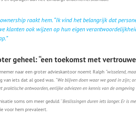
 ownership raakt hem. “
Ik vind het belangrijk dat person
we klanten ook wijzen op hun eigen verantwoordelijkhe
ap.
”
oter geheel: “een toekomst met vertrouw
rnemer naar een groter advieskantoor noemt Ralph
“wisselend, maar
g van iets dat al goed was.
“We blijven doen waar we goed in zijn; on
et praktische antwoorden, eerlijke adviezen en kennis van de omgeving
anisatie soms om meer geduld. “
Beslissingen duren iets langer. Er is m
die voor hem prevaleert.