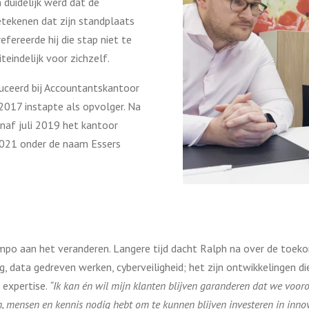
 duidelijk werd dat de
etekenen dat zijn standplaats
fereerde hij die stap niet te
teindelijk voor zichzelf.
duceerd bij Accountantskantoor
 2017 instapte als opvolger. Na
naf juli 2019 het kantoor
 2021 onder de naam Essers
mpo aan het veranderen. Langere tijd dacht Ralph na over de toeko
ng, data gedreven werken, cyberveiligheid; het zijn ontwikkelingen d
expertise.
“Ik kan én wil mijn klanten blijven garanderen dat we voorop
, mensen en kennis nodig hebt om te kunnen blijven investeren in innov