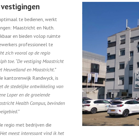
 vestigingen
ptimaal te bedienen, werkt
ingen: Maastricht en Nuth.
eikbaar en bieden volop ruimte
ewerkers professioneel te
cht zich vooral op de regio
alph toe. “De vestiging Maastricht
t Heuvelland en Maastricht.”
de kantorenwijk Randwyck, is
t de stedelijke ontwikkeling van
ene Loper en de groeiende
astricht Health Campus, bevinden
eigebied.”
 regio met bedrijven die
“Het meest interessant vind ik het