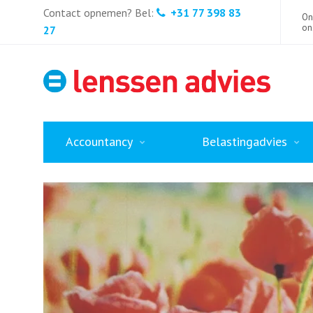
Zoek
Contact opnemen? Bel:
+31 77 398 83
naar:
On
on
27
Accountancy
Belastingadvies