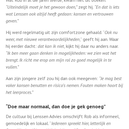
Wat Rob in al die jaren leerde, kwam niet uit boeken.
“Uiteindelijk moet je het gewoon doen,”
zegt hij.
“En dat is iets
wat Lenssen ook altijd heeft gedaan: kansen en vertrouwen
geven.”
Hij werd regelmatig uit zijn comfortzone gehaald. “
Ook nu
weer, met nieuwe verantwoordelijkheden
,” geeft hij aan. Waar
hij eerder dacht:
dat kan ik niet
, kijkt hij daar nu anders naar.
“Ik ben meer gaan denken in mogelijkheden: we zien wat het
brengt. Ik richt me erop om mijn rol zo goed mogelijk in te
vullen.”
Aan zijn jongere zelf zou hij dan ook meegeven:
“Je mag best
vaker kansen benutten en risico’s nemen. Fouten maken hoort bij
het leerproces.”
“Doe maar normaal, dan doe je gek genoeg”
De cultuur bij Lenssen Advies omschrijft Rob als informeel,
gemoedelijk en lokaal. “
Iedereen spreekt hier, letterlijk en