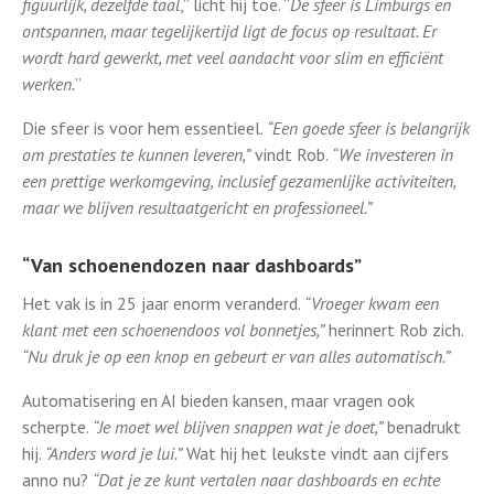
figuurlijk, dezelfde taal
,” licht hij toe. “
De sfeer is Limburgs en
ontspannen, maar tegelijkertijd ligt de focus op resultaat. Er
wordt hard gewerkt, met veel aandacht voor slim en efficiënt
werken.
”
Die sfeer is voor hem essentieel.
“Een goede sfeer is belangrijk
om prestaties te kunnen leveren,”
vindt Rob.
“We investeren in
een prettige werkomgeving, inclusief gezamenlijke activiteiten,
maar we blijven resultaatgericht en professioneel.”
“Van schoenendozen naar dashboards”
Het vak is in 25 jaar enorm veranderd.
“Vroeger kwam een
klant met een schoenendoos vol bonnetjes,”
herinnert Rob zich.
“Nu druk je op een knop en gebeurt er van alles automatisch.”
Automatisering en AI bieden kansen, maar vragen ook
scherpte.
“Je moet wel blijven snappen wat je doet,”
benadrukt
hij.
“Anders word je lui.”
Wat hij het leukste vindt aan cijfers
anno nu?
“Dat je ze kunt vertalen naar dashboards en echte