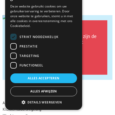
Deze website gebruikt cookies om uw
gebruikerservaring te verbeteren. Door
onze website te gebruiken, stemt u in met
alle cookies in overeenstemming met ons
Cookiebeleid.
'Extreme ownership'
Jouw uitdagingen en problemen zijn de
STRIKT NOODZAKELIJK
onze: wij krijgen energie van het
PRESTATIE
oplossen van deze uitdagingen.
TARGETING
Kunnen we jou verder helpen?
FUNCTIONEEL
ALLES ACCEPTEREN
ALLES AFWIJZEN
Algemene voorwaarden
DETAILS WEERGEVEN
Klokkenluidersregeling