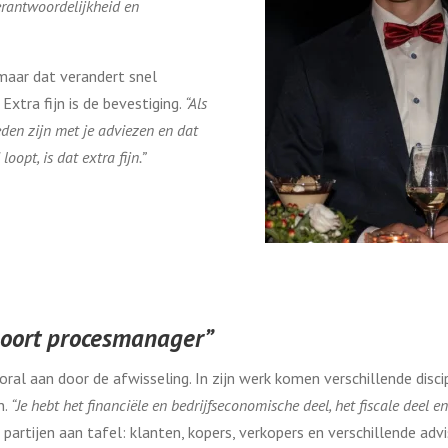
erantwoordelijkheid en
 maar dat verandert snel
xtra fijn is de bevestiging.
“Als
eden zijn met je adviezen en dat
opt, is dat extra fijn.”
 soort procesmanager”
al aan door de afwisseling. In zijn werk komen verschillende disci
n.
“Je hebt het financiële en bedrijfseconomische deel, het fiscale deel en
artijen aan tafel: klanten, kopers, verkopers en verschillende advi