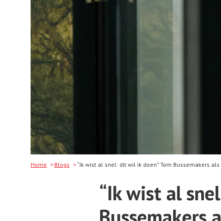
Home
Blogs
“Ik wist al snel: dit wil ik doen” Tom Bussemakers al
“Ik wist al sne
Bussemakers a