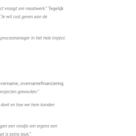
aject vraagt om maatwerk.”
Tegelijk
“Je wil rust geven aan de
t procesmanager in het hele traject.
overname, overnamefinanciering
projecten geworden.”
ij doet en hoe we hem konden
gen een rondje om ergens een
at is extra leuk.”