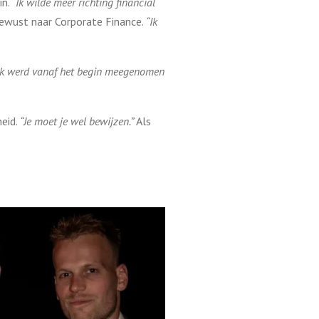
in.
“Ik wilde meer richting financial
ewust naar Corporate Finance.
“Ik
 ik werd vanaf het begin meegenomen
eid.
“Je moet je wel bewijzen.”
Als