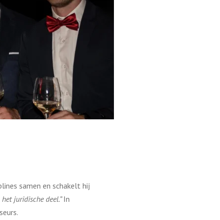
plines samen en schakelt hij
 het juridische deel.”
In
seurs.