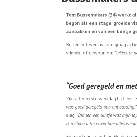
Tom Bussemakers (24) werkt als 
begon als een stage, groeide via
aanpakken én van een beetje g
Buiten het werk is Tom graag actief.
vriendin of gewoon om
“lekker te n
“Goed geregeld en met
Zijn allereerste werkdag bij Lenss
was goed geregeld qua onboarding.
slag.
“Binnen een uurtje was mijn lap
ik meteen uitleg over hoe alles werkt
En minstens zo belangrijk: de sfee