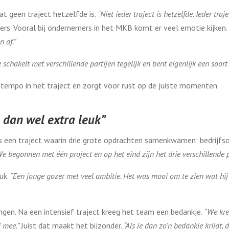
at geen traject hetzelfde is.
“Niet ieder traject is hetzelfde. Ieder tr
fers. Vooral bij ondernemers in het MKB komt er veel emotie kijken.
 af.”
e schakelt met verschillende partijen tegelijk en bent eigenlijk een soor
 tempo in het traject en zorgt voor rust op de juiste momenten.
 dan wel extra leuk”
 een traject waarin drie grote opdrachten samenkwamen: bedrijfs
e begonnen met één project en op het eind zijn het drie verschillende 
uk.
“Een jonge gozer met veel ambitie. Het was mooi om te zien wat h
ngen. Na een intensief traject kreeg het team een bedankje.
“We kre
i mee.”
Juist dat maakt het bijzonder.
“Als je dan zo’n bedankje krijgt, d