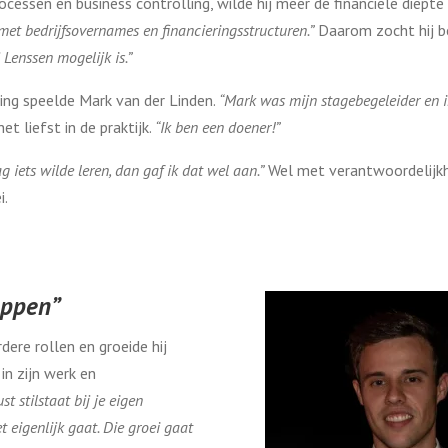
ocessen en business controlling, wilde hij meer de financiële diepte 
 met bedrijfsovernames en financieringsstructuren.”
Daarom zocht hij b
 Lenssen mogelijk is.”
eling speelde Mark van der Linden.
“Mark was mijn stagebegeleider en
t liefst in de praktijk.
“Ik ben een doener!”
ag iets wilde leren, dan gaf ik dat wel aan.”
Wel met verantwoordelijkh
i.
tappen”
ere rollen en groeide hij
in zijn werk en
st stilstaat bij je eigen
t eigenlijk gaat. Die groei gaat