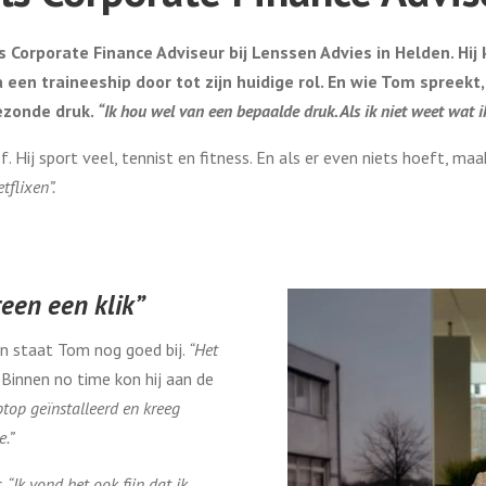
Corporate Finance Adviseur bij Lenssen Advies in Helden. Hij 
 een traineeship door tot zijn huidige rol. En wie Tom spreekt,
ezonde druk.
“Ik hou wel van een bepaalde druk. Als ik niet weet wat i
 Hij sport veel, tennist en fitness. En als er even niets hoeft, maakt
etflixen”.
een een klik”
en staat Tom nog goed bij.
“Het
”
Binnen no time kon hij aan de
top geïnstalleerd en kreeg
e.”
r.
“Ik vond het ook fijn dat ik