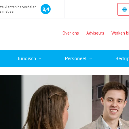
ze klanten beoordelen
8,4
s met een
Over ons
Adviseurs
Werken bi
Juridisch
Personeel
Bedrij