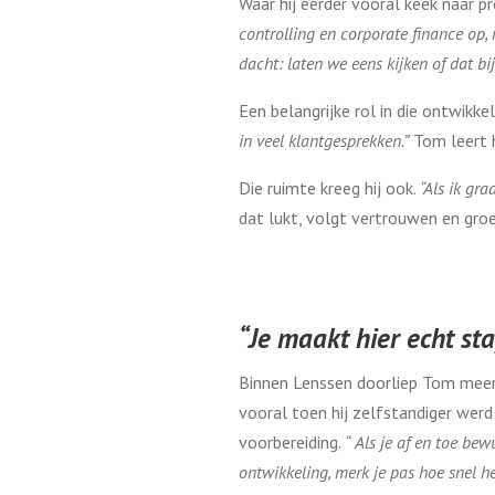
Waar hij eerder vooral keek naar pr
controlling en corporate finance op,
dacht: laten we eens kijken of dat bij
Een belangrijke rol in die ontwikk
in veel klantgesprekken.”
Tom leert he
Die ruimte kreeg hij ook.
“Als ik gra
dat lukt, volgt vertrouwen en groe
“Je maakt hier echt s
Binnen Lenssen doorliep Tom meerd
vooral toen hij zelfstandiger werd 
voorbereiding.
“
Als je af en toe bewu
ontwikkeling, merk je pas hoe snel he