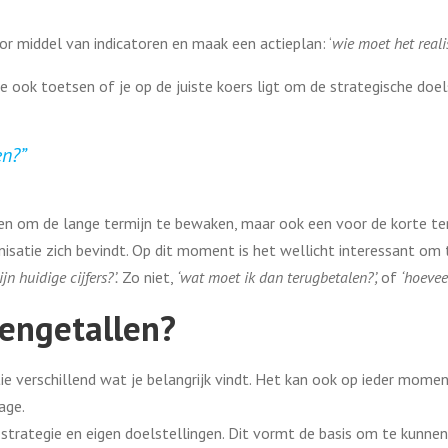
 middel van indicatoren en maak een actieplan: ‘
wie moet het real
ook toetsen of je op de juiste koers ligt om de strategische doels
en?”
en om de lange termijn te bewaken, maar ook een voor de korte te
satie zich bevindt. Op dit moment is het wellicht interessant om 
n huidige cijfers?’.
Zo niet,
‘wat moet ik dan terugbetalen?’,
of
‘hoevee
kengetallen?
ie verschillend wat je belangrijk vindt. Het kan ook op ieder moment
age.
 strategie en eigen doelstellingen. Dit vormt de basis om te kunn