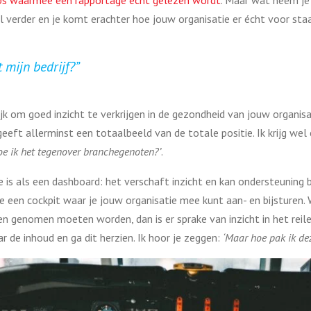
ps waarmee een rapportage echt gelezen wordt
. Maar wat neem je 
erder en je komt erachter hoe jouw organisatie er écht voor staa
 mijn bedrijf?”
grijk om goed inzicht te verkrijgen in de gezondheid van jouw organi
geeft allerminst een totaalbeeld van de totale positie. Ik krijg wel
oe ik het tegenover branchegenoten?’
.
 als een dashboard: het verschaft inzicht en kan ondersteuning b
re een cockpit waar je jouw organisatie mee kunt aan- en bijsturen. 
en genomen moeten worden, dan is er sprake van inzicht in het reile
aar de inhoud en ga dit herzien. Ik hoor je zeggen:
‘Maar hoe pak ik dez