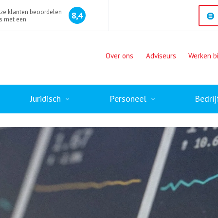
ze klanten beoordelen
8,4
s met een
Over ons
Adviseurs
Werken bi
Juridisch
Personeel
Bedrij