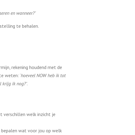
iseren en wanneer?’
telling te behalen.
rmijn, rekening houdend met de
te weten: ‘
hoeveel NOW heb ik tot
l krijg ik nog?’
.
 verschillen welk inzicht je
en bepalen wat voor jou op welk