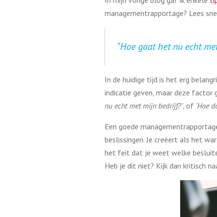
In mijn vorige blog gaf ik enkele
ti
managementrapportage? Lees snel v
“Hoe gaat het nu echt met
In de huidige tijd is het erg belan
indicatie geven, maar deze factor 
nu echt met mijn bedrijf?’
, of
‘Hoe d
Een goede managementrapportage is
beslissingen. Je creëert als het wa
het feit dat je weet welke besluit
Heb je dit niet? Kijk dan kritisch n