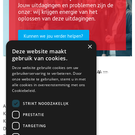
Jouw uitdagingen en problemen zijn de
onze: wij krijgen energie van het
oplossen van deze uitdagingen.
Kunnen we jou verder helpen?
×
Deze website maakt
gebruik van cookies.
Deze website gebruikt cookies om uw
gebruikerservaring te verbeteren. Door
onze website te gebruiken, stemt u in met
alle cookies in overeenstemming met ons
Cookiebeleid.
STRIKT NOODZAKELIJK
Algemene voorwaarden
Klokkenluidersregeling
PRESTATIE
Klachtenregeling
TARGETING
Disclaimer