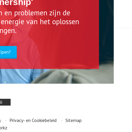
nership'
n en problemen zijn de
n energie van het oplossen
ingen.
elpen?
g
Privacy- en Cookiebeleid
Sitemap
orkz