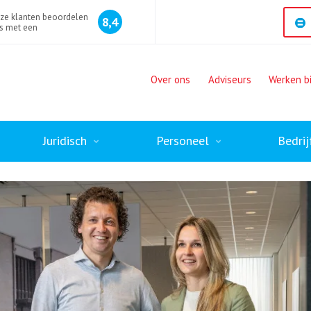
ze klanten beoordelen
8,4
s met een
Over ons
Adviseurs
Werken bi
Juridisch
Personeel
Bedrij