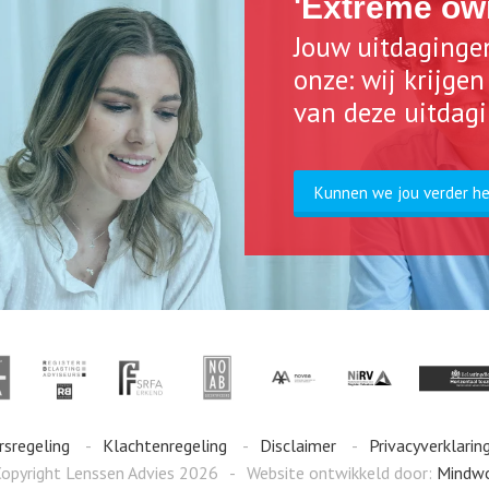
'Extreme ow
Jouw uitdaginge
onze: wij krijge
van deze uitdag
Kunnen we jou verder h
rsregeling
Klachtenregeling
Disclaimer
Privacyverklarin
opyright Lenssen Advies 2026
Website ontwikkeld door:
Mindw