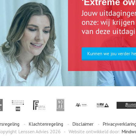
'Extreme ow
Jouw uitdaginge
onze: wij krijge
van deze uitdag
Kunnen we jou verder h
rsregeling
Klachtenregeling
Disclaimer
Privacyverklarin
opyright Lenssen Advies 2026
Website ontwikkeld door:
Mindw