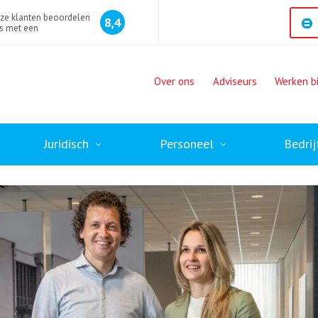
ze klanten beoordelen
8,4
s met een
Over ons
Adviseurs
Werken bi
Juridisch
Personeel
Bedrij