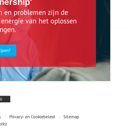
nership'
n en problemen zijn de
n energie van het oplossen
ingen.
elpen?
g
Privacy- en Cookiebeleid
Sitemap
orkz