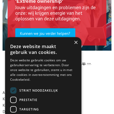
'Extreme ownership'
Jouw uitdagingen en problemen zijn de
onze: wij krijgen energie van het
oplossen van deze uitdagingen.
Kunnen we jou verder helpen?
×
Deze website maakt
gebruik van cookies.
Deze website gebruikt cookies om uw
gebruikerservaring te verbeteren. Door
onze website te gebruiken, stemt u in met
alle cookies in overeenstemming met ons
Cookiebeleid.
STRIKT NOODZAKELIJK
Algemene voorwaarden
Klokkenluidersregeling
PRESTATIE
Klachtenregeling
TARGETING
Disclaimer