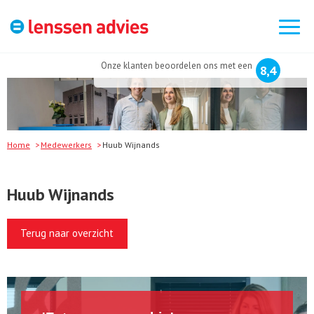
Zoek
naar:
Onze klanten beoordelen ons met een
8,4
Home
Medewerkers
Huub Wijnands
Huub Wijnands
Terug naar overzicht