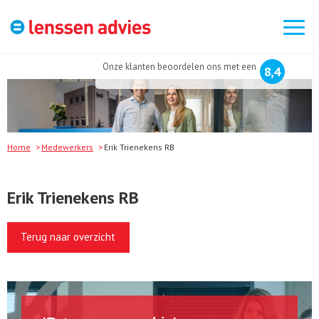
Zoek
naar:
Onze klanten beoordelen ons met een
8,4
Home
Medewerkers
Erik Trienekens RB
Erik Trienekens RB
Terug naar overzicht