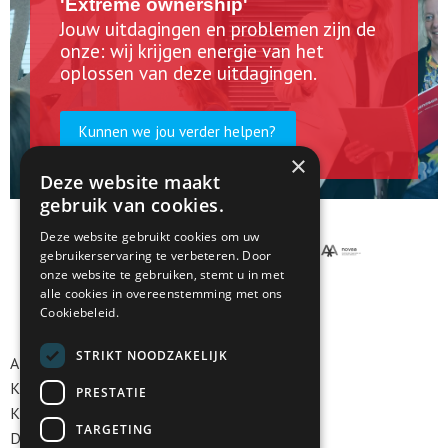
'Extreme ownership'
Jouw uitdagingen en problemen zijn de
onze: wij krijgen energie van het
oplossen van deze uitdagingen.
Kunnen we jou verder helpen?
×
Deze website maakt
gebruik van cookies.
Deze website gebruikt cookies om uw
gebruikerservaring te verbeteren. Door
onze website te gebruiken, stemt u in met
alle cookies in overeenstemming met ons
Cookiebeleid.
STRIKT NOODZAKELIJK
Algemene voorwaarden
Klokkenluidersregeling
PRESTATIE
Klachtenregeling
TARGETING
Disclaimer