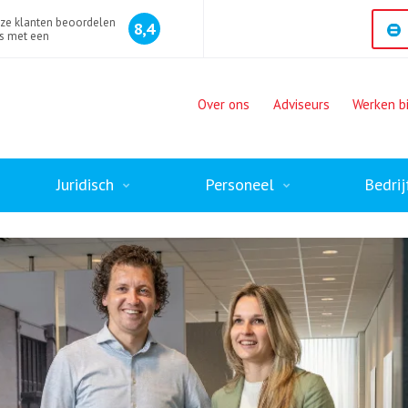
ze klanten beoordelen
8,4
s met een
Over ons
Adviseurs
Werken bi
Juridisch
Personeel
Bedrij