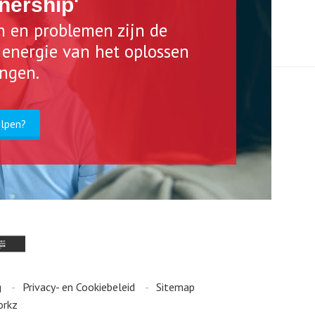
nership'
n en problemen zijn de
n energie van het oplossen
ingen.
elpen?
g
Privacy- en Cookiebeleid
Sitemap
orkz