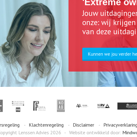
'Extreme ow
Jouw uitdaginge
onze: wij krijge
van deze uitdag
Kunnen we jou verder h
rsregeling
Klachtenregeling
Disclaimer
Privacyverklarin
opyright Lenssen Advies 2026
Website ontwikkeld door:
Mindw