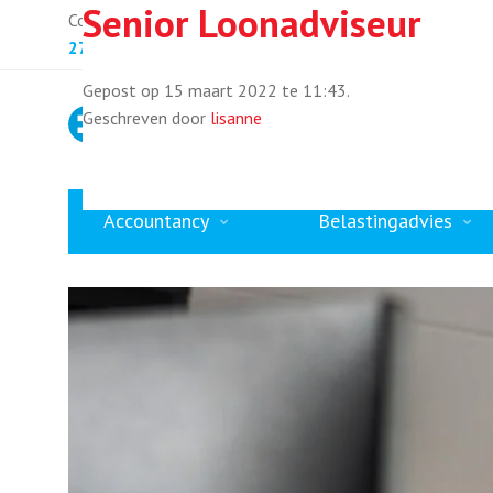
Zoek
Senior Loonadviseur
Contact opnemen? Bel:
+31 77 398 83
naar:
On
on
27
Gepost op 15 maart 2022 te 11:43.
Geschreven door
lisanne
Accountancy
Belastingadvies