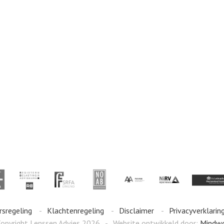
rsregeling
Klachtenregeling
Disclaimer
Privacyverklarin
opyright Lenssen Advies 2026
Website ontwikkeld door:
Mindw