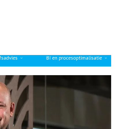
Lenssen Online
Direct contact opnemen
j
Branches
Nieuws
Blogs
Contact
fsadvies
BI en procesoptimalisatie