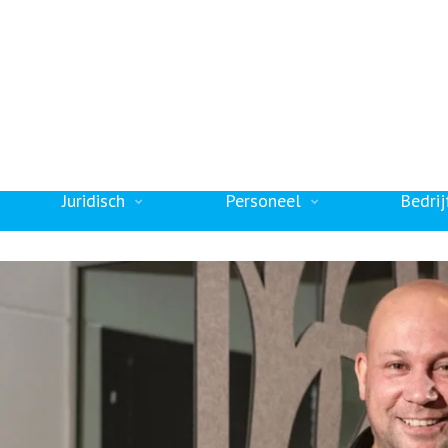
ze klanten beoordelen
8,4
s met een
Over ons
Adviseurs
Werken bi
Juridisch
Personeel
Bedrij