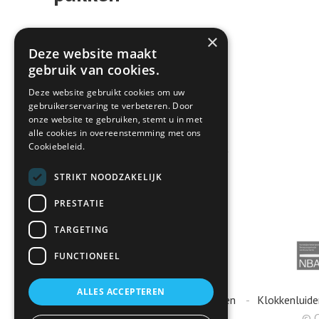
Wij zijn Lenssen Advies en wij vinden
×
Deze website maakt
dat tijd jouw meest waardevolle
gebruik van cookies.
bezit is. Je eigen tijdspad en jouw
ambities bepalen je loopbaan; wij
Deze website gebruikt cookies om uw
gebruikerservaring te verbeteren. Door
bieden de kansen. Je werkt dichtbij in
onze website te gebruiken, stemt u in met
de regio, hierdoor heb je minder
alle cookies in overeenstemming met ons
Cookiebeleid.
reistijd en meer vrije tijd. Je adviseert
onze klanten en kent ze persoonlijk.
STRIKT NOODZAKELIJK
Lenssen Advies: grenzeloze
PRESTATIE
ambities, bij jou om de hoek.
TARGETING
FUNCTIONEEL
ALLES ACCEPTEREN
Algemene voorwaarden
Klokkenluide
© C