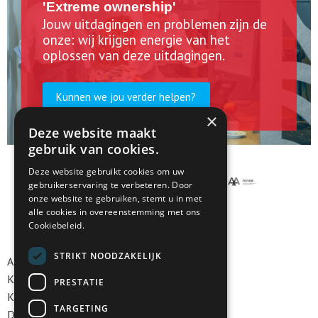
'Extreme ownership'
Jouw uitdagingen en problemen zijn de
onze: wij krijgen energie van het
oplossen van deze uitdagingen.
Kunnen we jou verder helpen?
×
Deze website maakt
gebruik van cookies.
Deze website gebruikt cookies om uw
gebruikerservaring te verbeteren. Door
onze website te gebruiken, stemt u in met
alle cookies in overeenstemming met ons
Cookiebeleid.
STRIKT NOODZAKELIJK
Algemene voorwaarden
Klokkenluidersregeling
PRESTATIE
Klachtenregeling
TARGETING
Disclaimer