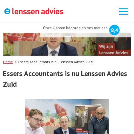
Zoek
naar:
Onze klanten beoordelen ons met een
8,4
Home
Essers Accountants is nu Lenssen Advies Zuid
Essers Accountants is nu Lenssen Advies
Zuid