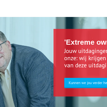
'Extreme ow
Jouw uitdaginge
onze: wij krijge
van deze uitdag
Kunnen we jou verder h