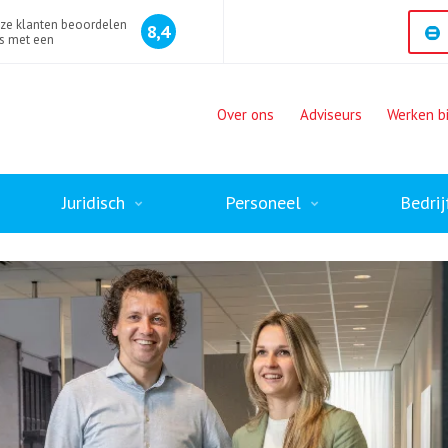
ze klanten beoordelen
8,4
s met een
Over ons
Adviseurs
Werken bi
Juridisch
Personeel
Bedrij