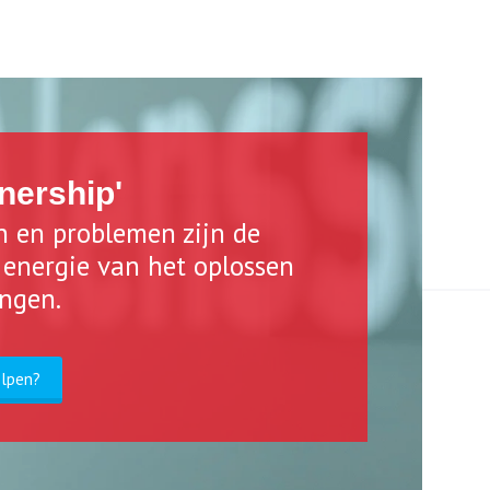
nership'
n en problemen zijn de
n energie van het oplossen
ingen.
elpen?