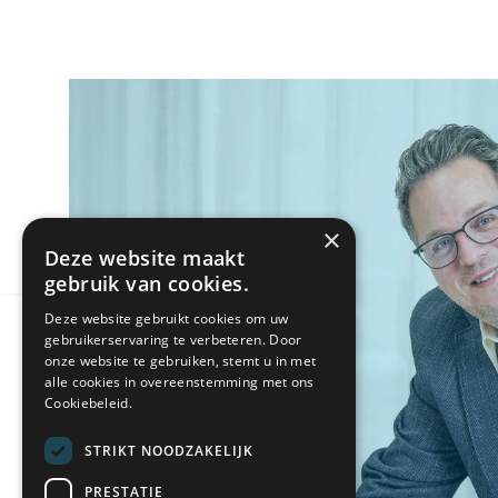
×
Deze website maakt
gebruik van cookies.
Deze website gebruikt cookies om uw
gebruikerservaring te verbeteren. Door
onze website te gebruiken, stemt u in met
alle cookies in overeenstemming met ons
Cookiebeleid.
STRIKT NOODZAKELIJK
PRESTATIE