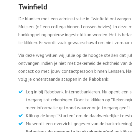
Twinfield
De klanten met een administratie in Twinfield ontvangen
Muijsers (of een collega binnen Lenssen Advies). In deze 
bankkoppeling opnieuw ingesteld kan worden. Het is belang
te klikken. Er wordt vaak gewaarschuwd om niet zomaar op 
Via deze weg willen wij jullie op de hoogte stellen dat jul
ontvangen, indien je niet met zekerheid de echtheid van 
contact op met jouw contactpersoon binnen Lenssen. Nada
volg je onderstaande stappen in de Rabobank:
Log in bij Rabobank Internetbankieren. Nu opent een 
toegang tot rekeningen. Door te klikken op “Rekening
meer informatie getoond waarvoor je toegang geeft.
Klik op de knop “Starten” om de daadwerkelijke toes
Nu wordt een overzicht gegeven van de bankrekening(e
Selecteer de gewenste bankrekening(en)
en klik 