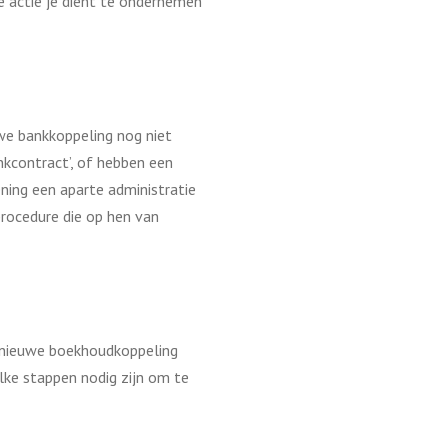
e actie je dient te ondernemen
we bankkoppeling nog niet
nkcontract’, of hebben een
ning een aparte administratie
procedure die op hen van
e nieuwe boekhoudkoppeling
ke stappen nodig zijn om te