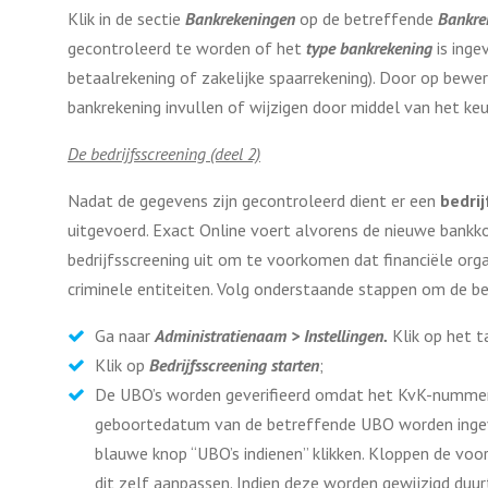
Klik in de sectie
Bankrekeningen
op de betreffende
Bankre
gecontroleerd te worden of het
type bankrekening
is inge
betaalrekening of zakelijke spaarrekening). Door op bewer
bankrekening invullen of wijzigen door middel van het k
De bedrijfsscreening (deel 2)
Nadat de gegevens zijn gecontroleerd dient er een
bedri
uitgevoerd. Exact Online voert alvorens de nieuwe bankk
bedrijfsscreening uit om te voorkomen dat financiële org
criminele entiteiten. Volg onderstaande stappen om de bed
Ga naar
Administratienaam > Instellingen.
Klik op het t
Klik op
Bedrijfsscreening starten
;
De UBO’s worden geverifieerd omdat het KvK-nummer 
geboortedatum van de betreffende UBO worden ingevu
blauwe knop “UBO’s indienen” klikken. Kloppen de voor
dit zelf aanpassen. Indien deze worden gewijzigd duur