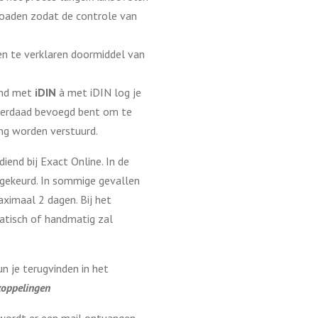
oaden zodat de controle van
en te verklaren doormiddel van
end met
iDIN
à met iDIN log je
inderdaad bevoegd bent om te
ing worden verstuurd.
end bij Exact Online. In de
gekeurd. In sommige gevallen
ximaal 2 dagen. Bij het
matisch of handmatig zal
n je terugvinden in het
koppelingen