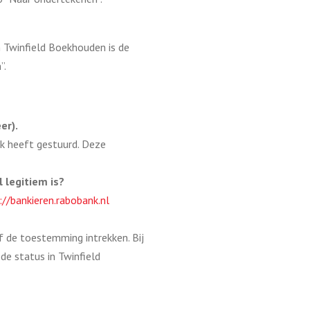
n Twinfield Boekhouden is de
”.
er).
k heeft gestuurd. Deze
 legitiem is?
://bankieren.rabobank.nl
f de toestemming intrekken. Bij
e status in Twinfield