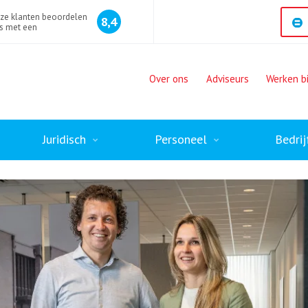
ze klanten beoordelen
8,4
s met een
Over ons
Adviseurs
Werken bi
Juridisch
Personeel
Bedrij