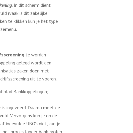
kening
. In dit scherm dient
vuld (vaak is dit zakelijke
ken te klikken kun je het type
euzemenu.
jfsscreening
te worden
oppeling gelegd wordt een
anisaties zaken doen met
rijfsscreening uit te voeren.
abblad Bankkoppelingen;
is ingevoerd. Daarna moet de
ld. Vervolgens kun je op de
af ingevulde UBO’s niet, kun je
t het proces langer. Aanbevolen