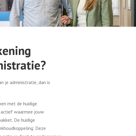
kening
istratie?
 je administratie, dan is
pen met de huidige
ng actief waarmee jouw
akket. De huidige
ekhoudkoppeling’. Deze